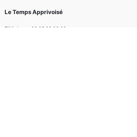
Le Temps Apprivoisé
Téléphone:
03 85 93 99 82
Email:
letempsapprivoise@outlook.fr
Adresse:
220 allée des érables 71100 SEVREY
Facebook
Instagram
Notre site Internet :
Notre magasin
Animations et stages
L’atelier d’encadrement
Blog