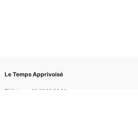
Le Temps Apprivoisé
Téléphone:
03 85 93 99 82
Email:
letempsapprivoise@outlook.fr
Adresse:
220 allée des érables 71100 SEVREY
Facebook
Instagram