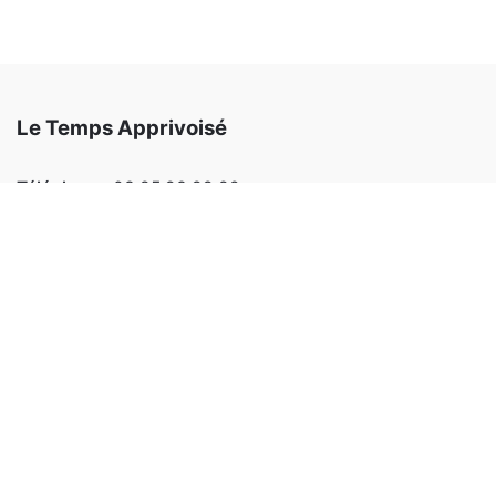
Le Temps Apprivoisé
Téléphone:
03 85 93 99 82
Email:
letempsapprivoise@outlook.fr
Adresse:
220 allée des érables 71100 SEVREY
Facebook
Instagram
Notre site Internet :
Notre magasin
Animations et stages