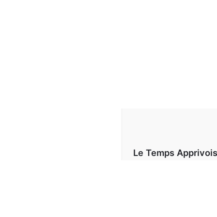
Le Temps Apprivoi
Téléphone:
03 85 93 99
Email:
letempsapprivoise@outl