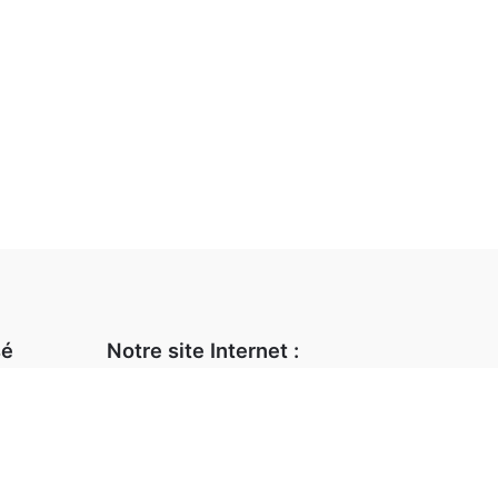
sé
Notre site Internet :
Notre magasin
 82
Animations et stages
L’atelier d’encadrement
ook.fr