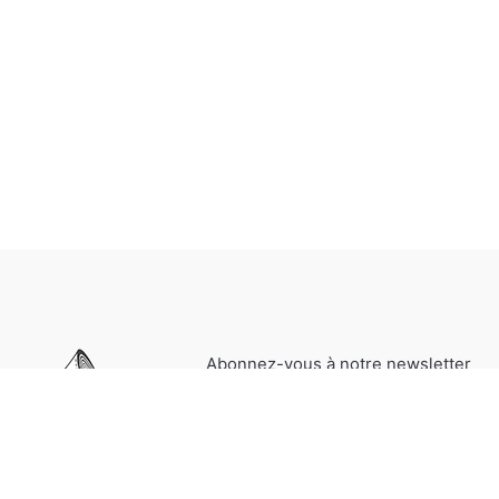
Abonnez-vous à notre newsletter
pour être informés de nos
dernières actualités et offres
spéciales.