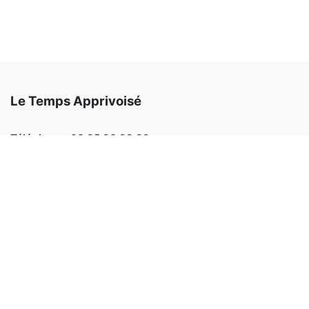
Le Temps Apprivoisé
Téléphone:
03 85 93 99 82
Email:
letempsapprivoise@outlook.fr
Adresse:
220 allée des érables 71100 SEVREY
Facebook
Instagram
Notre site Internet :
Notre magasin