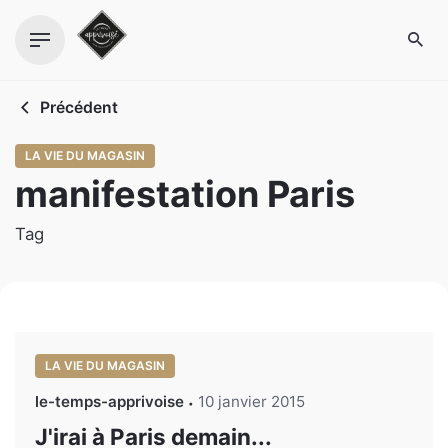
Skip
to
content
Précédent
LA VIE DU MAGASIN
manifestation Paris
Tag
LA VIE DU MAGASIN
le-temps-apprivoise
10 janvier 2015
J'irai à Paris demain...