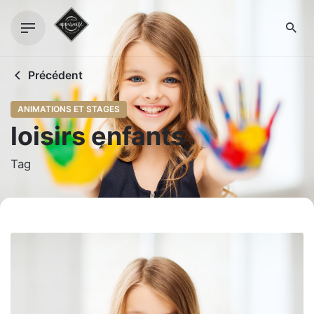
Skip
to
content
Précédent
ANIMATIONS ET STAGES
loisirs enfants
Tag