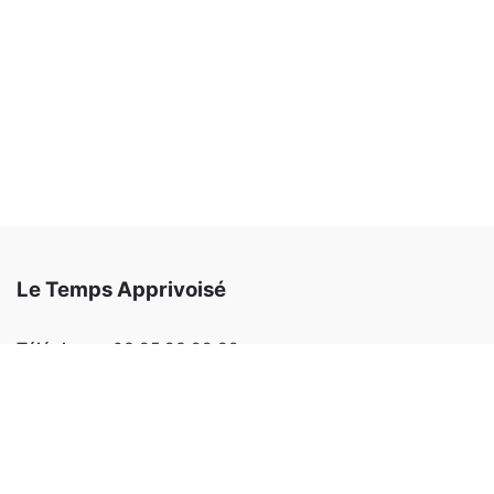
Le Temps Apprivoisé
Téléphone:
03 85 93 99 82
Email:
letempsapprivoise@outlook.fr
Adresse:
220 allée des érables 71100 SEVREY
Facebook
Instagram