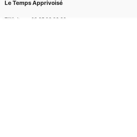
Le Temps Apprivoisé
Téléphone:
03 85 93 99 82
Email:
letempsapprivoise@outlook.fr
Adresse:
220 allée des érables 71100 SEVREY
Facebook
Instagram
Notre site Internet :
Notre magasin
Animations et stages
L’atelier d’encadrement
Blog
Qui sommes-nous ?