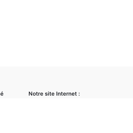
sé
Notre site Internet :
Notre magasin
 82
Animations et stages
L’atelier d’encadrement
ook.fr