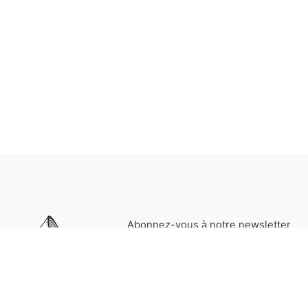
Abonnez-vous à notre newsletter
pour être informés de nos
dernières actualités et offres
spéciales.