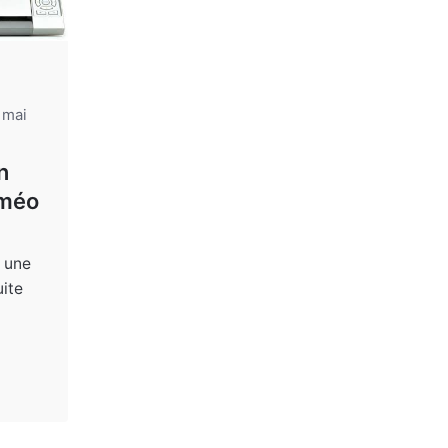
 mai
5
n
améo
 une
ite