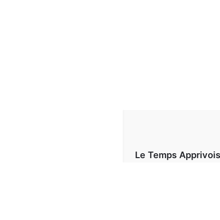
Le Temps Apprivoi
Téléphone:
03 85 93 99
Email:
letempsapprivoise@outl