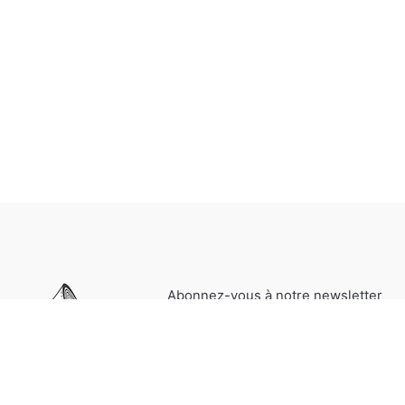
Abonnez-vous à notre newsletter
pour être informés de nos
dernières actualités et offres
spéciales.