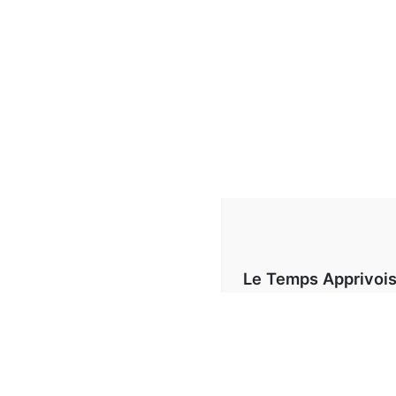
Le Temps Apprivoi
Téléphone:
03 85 93 99
Email:
letempsapprivoise@outl