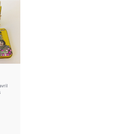
avril
6