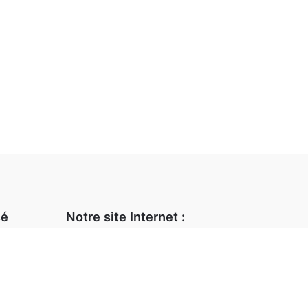
sé
Notre site Internet :
Notre magasin
 82
Animations et stages
L’atelier d’encadrement
ook.fr