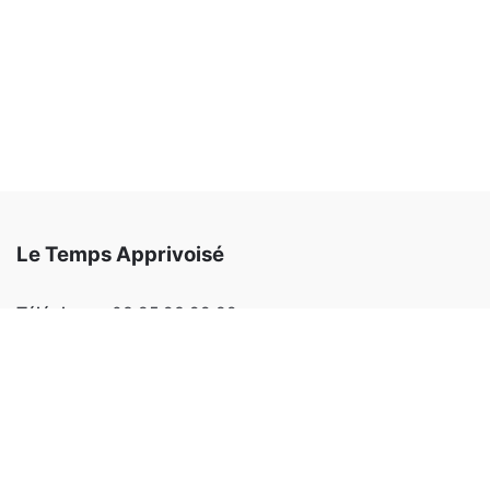
Le Temps Apprivoisé
Téléphone:
03 85 93 99 82
Email:
letempsapprivoise@outlook.fr
Adresse:
220 allée des érables 71100 SEVREY
Facebook
Instagram