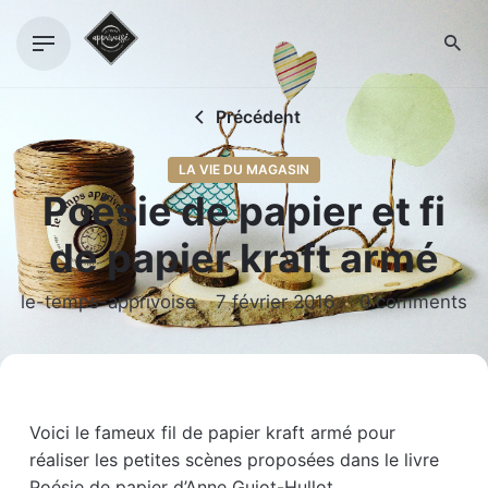
Skip
to
content
Précédent
LA VIE DU MAGASIN
Poésie de papier et fi
de papier kraft armé
le-temps-apprivoise
7 février 2016
0 comments
Voici le fameux fil de papier kraft armé pour
réaliser les petites scènes proposées dans le livre
Poésie de papier d’Anne Guiot-Hullot.